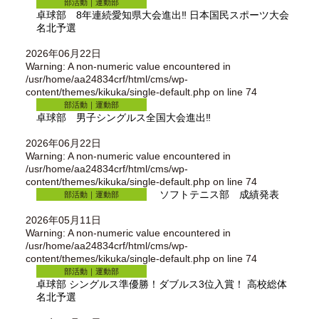
部活動｜運動部
卓球部 8年連続愛知県大会進出‼︎ 日本国民スポーツ大会
名北予選
2026年06月22日
Warning
: A non-numeric value encountered in
/usr/home/aa24834crf/html/cms/wp-
content/themes/kikuka/single-default.php
on line
74
部活動｜運動部
卓球部 男子シングルス全国大会進出‼︎
2026年06月22日
Warning
: A non-numeric value encountered in
/usr/home/aa24834crf/html/cms/wp-
content/themes/kikuka/single-default.php
on line
74
ソフトテニス部 成績発表
部活動｜運動部
2026年05月11日
Warning
: A non-numeric value encountered in
/usr/home/aa24834crf/html/cms/wp-
content/themes/kikuka/single-default.php
on line
74
部活動｜運動部
卓球部 シングルス準優勝！ダブルス3位入賞！ 高校総体
名北予選