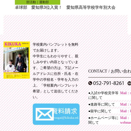
部活動｜運動部
卓球部 愛知県3位入賞！ 愛知県高等学校学年別大会
学校案内パンフレットを無料
でお届けします。
中学生にもわかりやすく、親
しみやすい内容となっていま
す。ご希望の方は、下記メー
CONTACT / お問い合
ルアドレスに住所・氏名・在
学中の学校名・学年を入力の
上、「学校案内パンフレット
希望」として送信してくださ
●入試や学校見学等
Mail：
い。
に関して
●進路等に関して
Mail：
資料請求
●留学に関して
Mail：
syougai@kikuka.ed.jp
●ホームページ等に
Mail：
関して
webmas