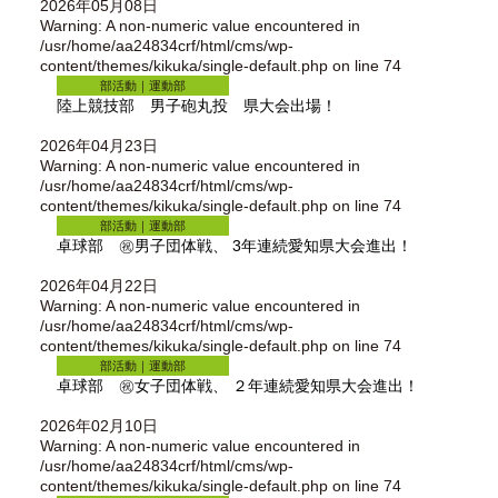
2026年05月08日
Warning
: A non-numeric value encountered in
/usr/home/aa24834crf/html/cms/wp-
content/themes/kikuka/single-default.php
on line
74
部活動｜運動部
陸上競技部 男子砲丸投 県大会出場！
2026年04月23日
Warning
: A non-numeric value encountered in
/usr/home/aa24834crf/html/cms/wp-
content/themes/kikuka/single-default.php
on line
74
部活動｜運動部
卓球部 ㊗男子団体戦、 3年連続愛知県大会進出！
2026年04月22日
Warning
: A non-numeric value encountered in
/usr/home/aa24834crf/html/cms/wp-
content/themes/kikuka/single-default.php
on line
74
部活動｜運動部
卓球部 ㊗女子団体戦、 ２年連続愛知県大会進出！
2026年02月10日
Warning
: A non-numeric value encountered in
/usr/home/aa24834crf/html/cms/wp-
content/themes/kikuka/single-default.php
on line
74