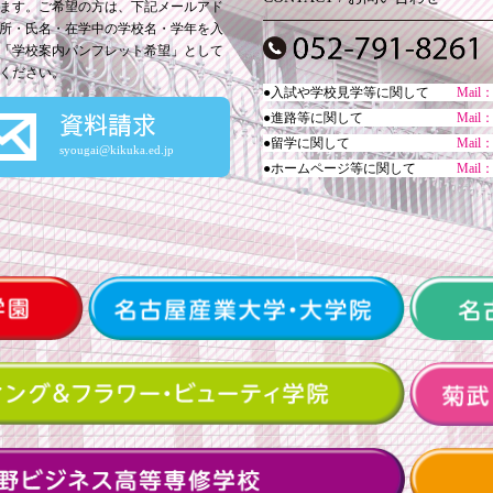
ます。ご希望の方は、下記メールアド
所・氏名・在学中の学校名・学年を入
「学校案内パンフレット希望」として
ください。
●入試や学校見学等に関して
Mail
資料請求
●進路等に関して
Mail
●留学に関して
Mail
syougai@kikuka.ed.jp
●ホームページ等に関して
Mail