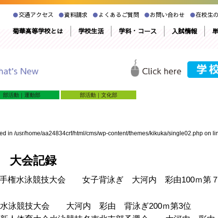
●
交通アクセス
●
資料請求
●
よくあるご質問
●
お問い合わせ
●
在校生
菊華高等学校とは
学校生活
学科・コース
入試情報
単
部活動｜運動部
部活動｜文化部
red in
/usr/home/aa24834crf/html/cms/wp-content/themes/kikuka/single02.php
on li
度 大会記録
手権水泳競技大会 女子背泳ぎ 大河内 彩由100ｍ第
校水泳競技大会 大河内 彩由 背泳ぎ200ｍ第3位