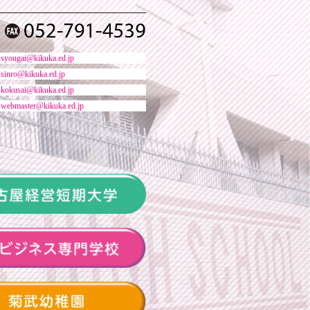
：
syougai@kikuka.ed.jp
：
sinro@kikuka.ed.jp
：
kokusai@kikuka.ed.jp
：
webmaster@kikuka.ed.jp