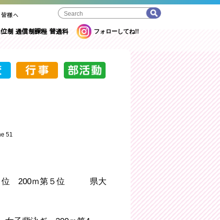
の皆様へ
位制 通信制課程 普通科
フォローしてね!!
ne
51
７位 200ｍ第５位 県大