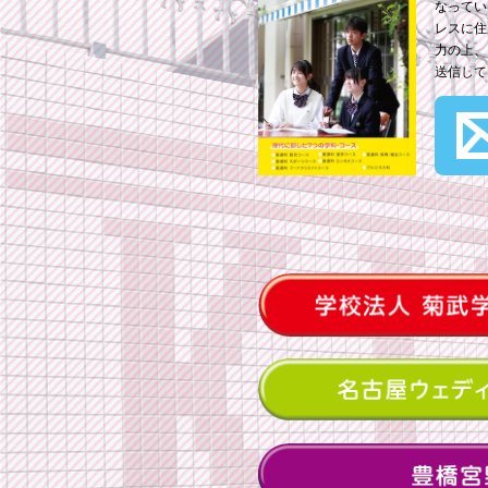
なってい
レスに住
力の上、
送信して