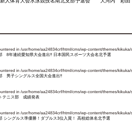
校新人体育大会水泳競技名南北支部予選会 大河内 彩由 
ountered in
/usr/home/aa24834crf/html/cms/wp-content/themes/kikuka/
部 8年連続愛知県大会進出‼︎ 日本国民スポーツ大会名北予選
ountered in
/usr/home/aa24834crf/html/cms/wp-content/themes/kikuka/
部 男子シングルス全国大会進出‼︎
ountered in
/usr/home/aa24834crf/html/cms/wp-content/themes/kikuka/
トテニス部 成績発表
ountered in
/usr/home/aa24834crf/html/cms/wp-content/themes/kikuka/
部 シングルス準優勝！ダブルス3位入賞！ 高校総体名北予選